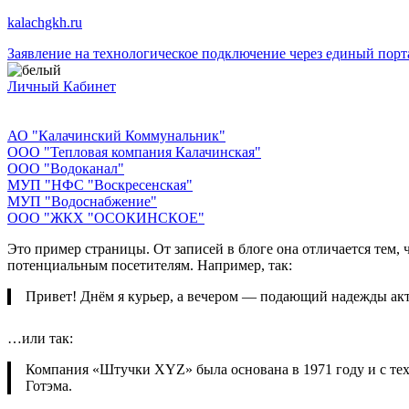
Перейти
kalachgkh.ru
к
Заявление на технологическое подключение через единый порт
содержимому
Личный Кабинет
АО "Калачинский Коммунальник"
ООО "Тепловая компания Калачинская"
ООО "Водоканал"
МУП "НФС "Воскресенская"
МУП "Водоснабжение"
ООО "ЖКХ "ОСОКИНСКОЕ"
Это пример страницы. От записей в блоге она отличается тем, 
потенциальным посетителям. Например, так:
Привет! Днём я курьер, а вечером — подающий надежды актё
…или так:
Компания «Штучки XYZ» была основана в 1971 году и с тех 
Готэма.